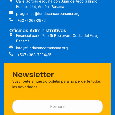
Calle Gorgas esquina con Juan de Arco Galindo,
Edificio 254, Ancón, Panamá
programas@fundacancerpanama.org
(+507) 262-2972
Oficinas Administrativas
Financial park, Piso 15 Boulevard Costa del Este,
Panamá
info@fundacancerpanama.org
(+507) 388-7334/35
Newsletter
Suscríbete a nuestro boletín para no perderte todas
las novedades.