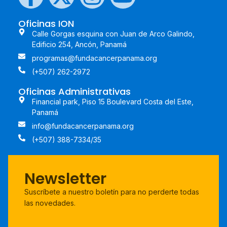
Oficinas ION
Calle Gorgas esquina con Juan de Arco Galindo,
Edificio 254, Ancón, Panamá
programas@fundacancerpanama.org
(+507) 262-2972
Oficinas Administrativas
Financial park, Piso 15 Boulevard Costa del Este,
Panamá
info@fundacancerpanama.org
(+507) 388-7334/35
Newsletter
Suscríbete a nuestro boletín para no perderte todas
las novedades.