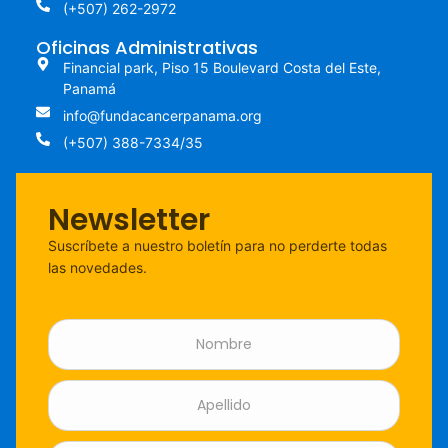
(+507) 262-2972
Oficinas Administrativas
Financial park, Piso 15 Boulevard Costa del Este,
Panamá
info@fundacancerpanama.org
(+507) 388-7334/35
Newsletter
Suscríbete a nuestro boletín para no perderte todas
las novedades.